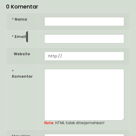
0 Komentar
*
Nama
*
Email
Website
*
Komentar
Note:
HTML tidak diterjemahkan!